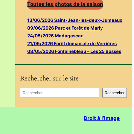
Toutes les photos de la saison
13/06/2026 Saint-Jean-les-deux-Jumeaux
09/06/2026 Parc et Forêt de Marly
24/05/2026 Madagascar
21/05/2026 Forêt domaniale de Verrières
08/05/2026 Fontainebleau – Les 25 Bosses
Rechercher sur le site
R
Rechercher
e
c
h
Droit à l’image
e
r