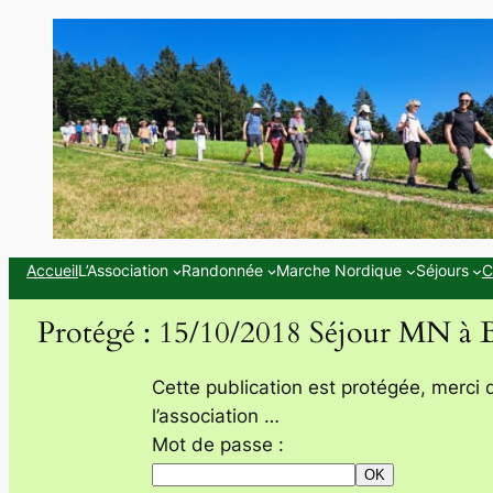
Aller
au
contenu
Accueil
L’Association
Randonnée
Marche Nordique
Séjours
C
Protégé : 15/10/2018 Séjour MN à 
Cette publication est protégée, merci 
l’association …
Mot de passe :