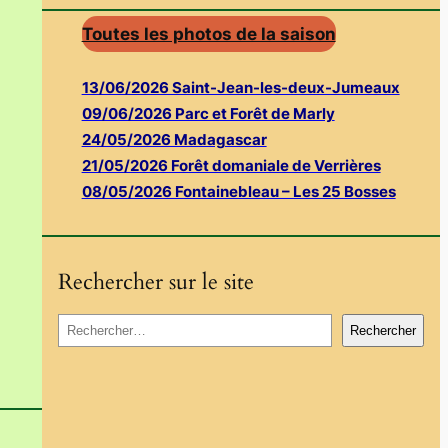
Toutes les photos de la saison
13/06/2026 Saint-Jean-les-deux-Jumeaux
09/06/2026 Parc et Forêt de Marly
24/05/2026 Madagascar
21/05/2026 Forêt domaniale de Verrières
08/05/2026 Fontainebleau – Les 25 Bosses
Rechercher sur le site
R
Rechercher
e
c
h
e