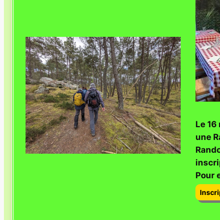
Le 16
une R
Rando
inscri
Pour e
Inscr