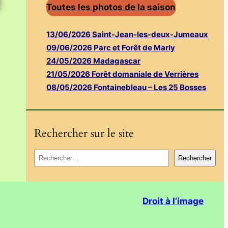
Toutes les photos de la saison
13/06/2026 Saint-Jean-les-deux-Jumeaux
09/06/2026 Parc et Forêt de Marly
24/05/2026 Madagascar
21/05/2026 Forêt domaniale de Verrières
08/05/2026 Fontainebleau – Les 25 Bosses
Rechercher sur le site
R
Rechercher
e
c
h
Droit à l’image
e
r