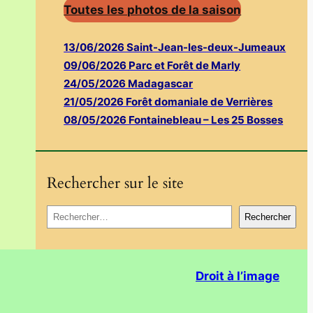
Toutes les photos de la saison
13/06/2026 Saint-Jean-les-deux-Jumeaux
09/06/2026 Parc et Forêt de Marly
24/05/2026 Madagascar
21/05/2026 Forêt domaniale de Verrières
08/05/2026 Fontainebleau – Les 25 Bosses
Rechercher sur le site
R
Rechercher
e
c
h
Droit à l’image
e
r