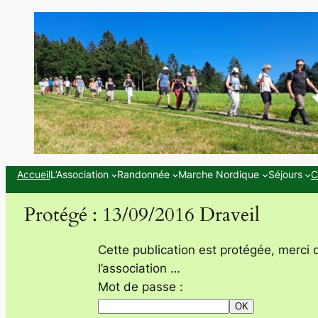
Aller
au
contenu
Accueil
L’Association
Randonnée
Marche Nordique
Séjours
C
Protégé : 13/09/2016 Draveil
Cette publication est protégée, merci 
l’association …
Mot de passe :