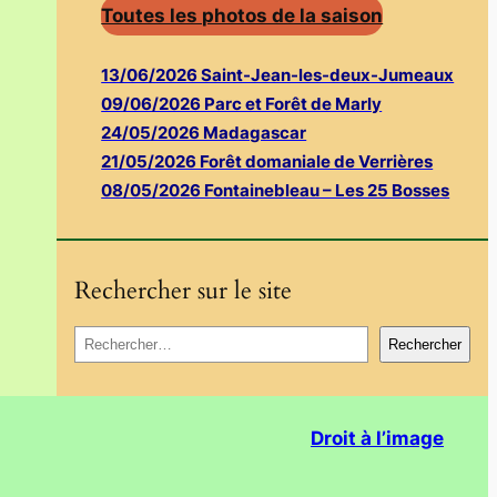
Toutes les photos de la saison
13/06/2026 Saint-Jean-les-deux-Jumeaux
09/06/2026 Parc et Forêt de Marly
24/05/2026 Madagascar
21/05/2026 Forêt domaniale de Verrières
08/05/2026 Fontainebleau – Les 25 Bosses
Rechercher sur le site
R
Rechercher
e
c
h
Droit à l’image
e
r