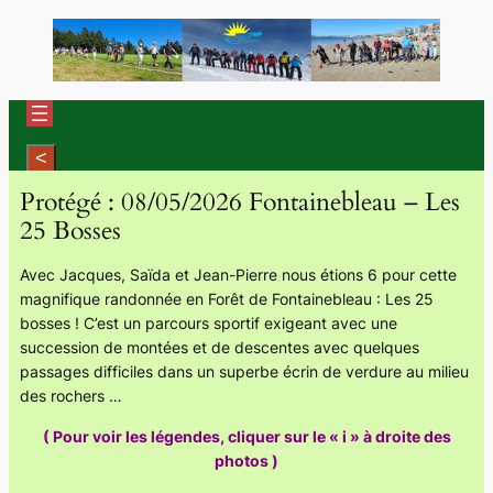
Aller
au
contenu
Protégé : 08/05/2026 Fontainebleau – Les
25 Bosses
Avec Jacques, Saïda et Jean-Pierre nous étions 6 pour cette
magnifique randonnée en Forêt de Fontainebleau : Les 25
bosses ! C’est un parcours sportif exigeant avec une
succession de montées et de descentes avec quelques
passages difficiles dans un superbe écrin de verdure au milieu
des rochers …
( Pour voir les légendes, cliquer sur le « i » à droite des
photos )