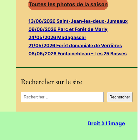
Toutes les photos de la saison
13/06/2026 Saint-Jean-les-deux-Jumeaux
09/06/2026 Parc et Forêt de Marly
24/05/2026 Madagascar
21/05/2026 Forêt domaniale de Verrières
08/05/2026 Fontainebleau – Les 25 Bosses
Rechercher sur le site
R
Rechercher
e
c
h
Droit à l’image
e
r