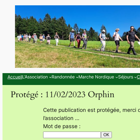
Aller
au
contenu
Accueil
L’Association
Randonnée
Marche Nordique
Séjours
C
Protégé : 11/02/2023 Orphin
Cette publication est protégée, merci 
l’association …
Mot de passe :