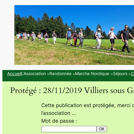
Aller
au
contenu
Accueil
L’Association
Randonnée
Marche Nordique
Séjours
C
Protégé : 28/11/2019 Villiers sous G
Cette publication est protégée, merci 
l’association …
Mot de passe :