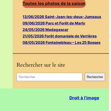
Toutes les photos de la saison
13/06/2026 Saint-Jean-les-deux-Jumeaux
09/06/2026 Parc et Forêt de Marly
24/05/2026 Madagascar
21/05/2026 Forêt domaniale de Verrières
08/05/2026 Fontainebleau – Les 25 Bosses
Rechercher sur le site
R
Rechercher
e
c
h
Droit à l’image
e
r