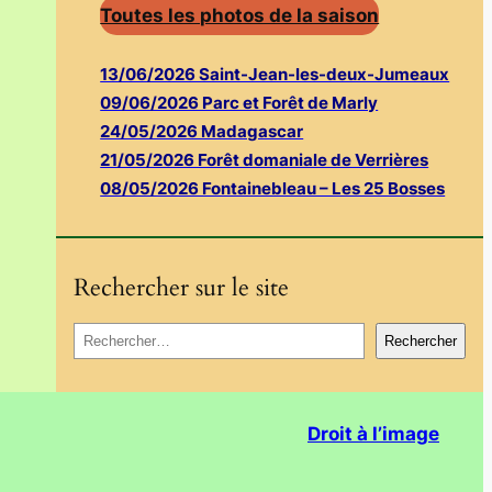
Toutes les photos de la saison
13/06/2026 Saint-Jean-les-deux-Jumeaux
09/06/2026 Parc et Forêt de Marly
24/05/2026 Madagascar
21/05/2026 Forêt domaniale de Verrières
08/05/2026 Fontainebleau – Les 25 Bosses
Rechercher sur le site
R
Rechercher
e
c
h
Droit à l’image
e
r