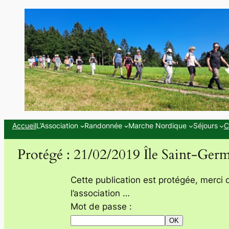
Aller
au
contenu
Accueil
L’Association
Randonnée
Marche Nordique
Séjours
C
Protégé : 21/02/2019 Île Saint-Ger
Cette publication est protégée, merci 
l’association …
Mot de passe :