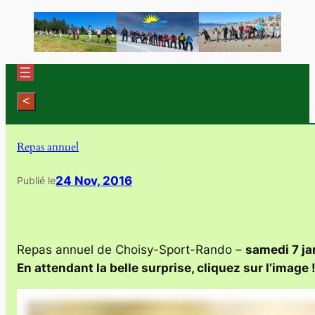
Aller
au
contenu
Repas annuel
24 Nov, 2016
Publié le
Repas annuel de Choisy-Sport-Rando –
samedi 7 ja
En attendant la belle surprise, cliquez sur l’image 