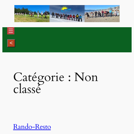
Aller
au
contenu
Catégorie :
Non
classé
Rando-Resto