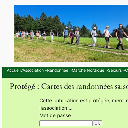
Aller
au
contenu
Accueil
L’Association
Randonnée
Marche Nordique
Séjours
C
Protégé : Cartes des randonnées sai
Cette publication est protégée, merci 
l’association …
Mot de passe :