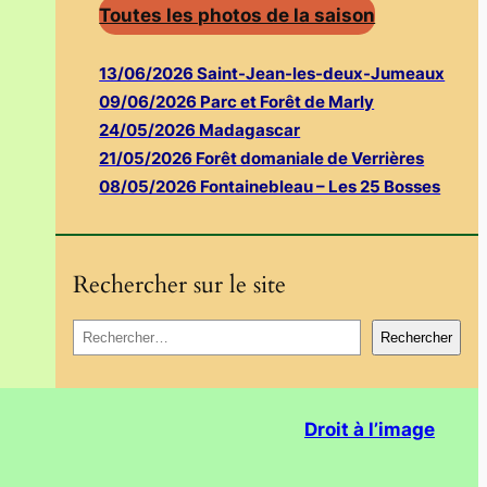
Toutes les photos de la saison
13/06/2026 Saint-Jean-les-deux-Jumeaux
09/06/2026 Parc et Forêt de Marly
24/05/2026 Madagascar
21/05/2026 Forêt domaniale de Verrières
08/05/2026 Fontainebleau – Les 25 Bosses
Rechercher sur le site
R
Rechercher
e
c
h
Droit à l’image
e
r