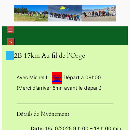
Aller
au
contenu
—
2B 17km Au fil de l’Orge
☏
Avec Michel L.
Départ à 09h00
(Merci d’arriver 5mn avant le départ)
Détails de l’événement
Date:
16/10/2025 9 h 00
–
18 h 00 min